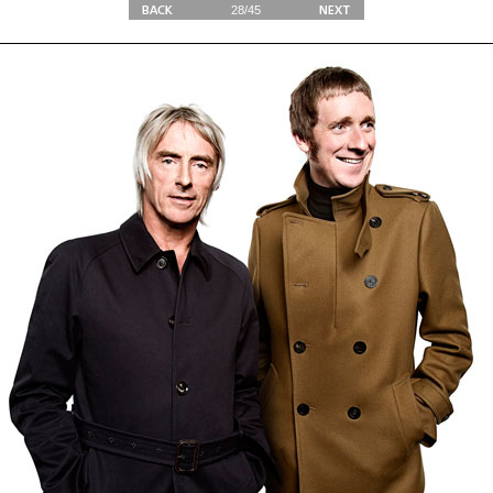
28/
45